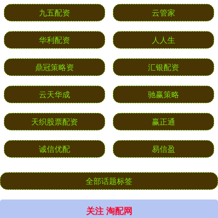
九五配资
云管家
华利配资
人人生
鼎冠策略资
汇银配资
云天华成
驰赢策略
天织股票配资
赢正通
诚信优配
易信盈
全部话题标签
关注 淘配网