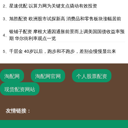
星速优配 以算力网为关键支点撬动有效投资
2、
旭胜配资 欧洲股市试探新高 消费品和零售板块涨幅居前
3、
银铺子配资 摩根大通因通胀前景而上调美国国债收益率预
4、
期 华尔街利率观点一览
千层金 40岁以后，跑步和不跑步，差别会慢慢显出来
5、
淘配网
淘配网官网
个人股票配资
现货配资网站
友情链接：