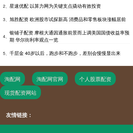
星速优配 以算力网为关键支点撬动有效投资
2、
旭胜配资 欧洲股市试探新高 消费品和零售板块涨幅居前
3、
银铺子配资 摩根大通因通胀前景而上调美国国债收益率预
4、
期 华尔街利率观点一览
千层金 40岁以后，跑步和不跑步，差别会慢慢显出来
5、
淘配网
淘配网官网
个人股票配资
现货配资网站
友情链接：