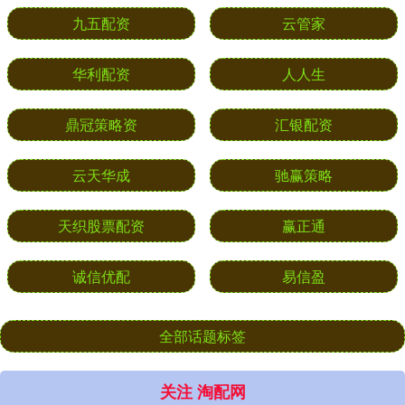
九五配资
云管家
华利配资
人人生
鼎冠策略资
汇银配资
云天华成
驰赢策略
天织股票配资
赢正通
诚信优配
易信盈
全部话题标签
关注 淘配网