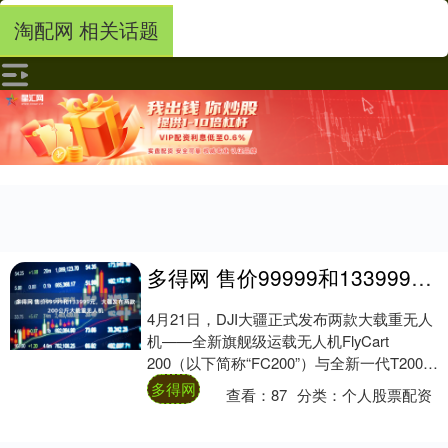
淘配网 相关话题
多得网 售价99999和133999元，大疆发布两款200公斤大载重无人机
4月21日，DJI大疆正式发布两款大载重无人
机——全新旗舰级运载无人机FlyCart
200（以下简称“FC200”）与全新一代T200农
业无人飞机。 FC20....
多得网
查看：
87
分类：
个人股票配资