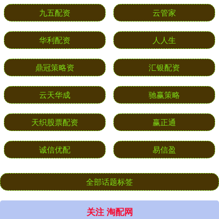
九五配资
云管家
华利配资
人人生
鼎冠策略资
汇银配资
云天华成
驰赢策略
天织股票配资
赢正通
诚信优配
易信盈
全部话题标签
关注 淘配网