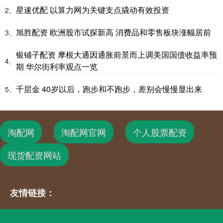
星速优配 以算力网为关键支点撬动有效投资
2、
旭胜配资 欧洲股市试探新高 消费品和零售板块涨幅居前
3、
银铺子配资 摩根大通因通胀前景而上调美国国债收益率预
4、
期 华尔街利率观点一览
千层金 40岁以后，跑步和不跑步，差别会慢慢显出来
5、
淘配网
淘配网官网
个人股票配资
现货配资网站
友情链接：