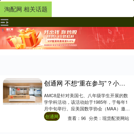
淘配网 相关话题
创通网 不想“重在参与”？小初阶段AMC8备考路径剖析！
AMC8是针对美国七、八年级学生开展的数
学学科活动，该活动始于1985年，于每年1
月中旬举行。应美国数学协会（MAA）邀
请，中国区从2006年开始参加此项活动。....
创通网
查看：
96
分类：
现货配资网站