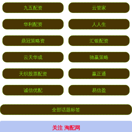
九五配资
云管家
华利配资
人人生
鼎冠策略资
汇银配资
云天华成
驰赢策略
天织股票配资
赢正通
诚信优配
易信盈
全部话题标签
关注 淘配网