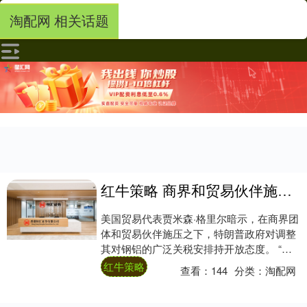
淘配网 相关话题
红牛策略 商界和贸易伙伴施压下 美国贸易代表称对调整钢铝关税持开放态度
美国贸易代表贾米森·格里尔暗示，在商界团
体和贸易伙伴施压之下，特朗普政府对调整
其对钢铝的广泛关税安排持开放态度。 “出
于合规目的，有时可能需要调整某些关税的
红牛策略
查看：
144
分类：
淘配网
适用....