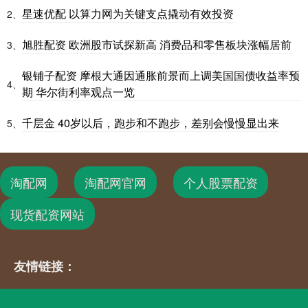
星速优配 以算力网为关键支点撬动有效投资
2、
旭胜配资 欧洲股市试探新高 消费品和零售板块涨幅居前
3、
银铺子配资 摩根大通因通胀前景而上调美国国债收益率预
4、
期 华尔街利率观点一览
千层金 40岁以后，跑步和不跑步，差别会慢慢显出来
5、
淘配网
淘配网官网
个人股票配资
现货配资网站
友情链接：