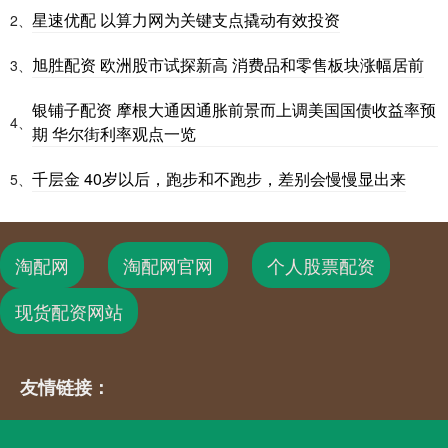
星速优配 以算力网为关键支点撬动有效投资
2、
旭胜配资 欧洲股市试探新高 消费品和零售板块涨幅居前
3、
银铺子配资 摩根大通因通胀前景而上调美国国债收益率预
4、
期 华尔街利率观点一览
千层金 40岁以后，跑步和不跑步，差别会慢慢显出来
5、
淘配网
淘配网官网
个人股票配资
现货配资网站
友情链接：