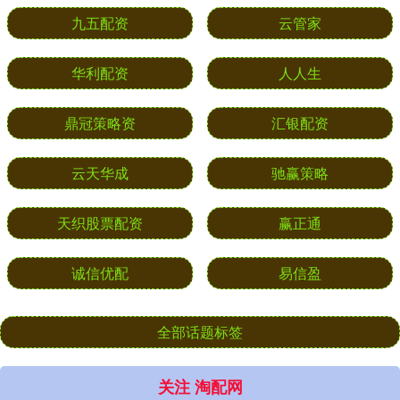
九五配资
云管家
华利配资
人人生
鼎冠策略资
汇银配资
云天华成
驰赢策略
天织股票配资
赢正通
诚信优配
易信盈
全部话题标签
关注 淘配网