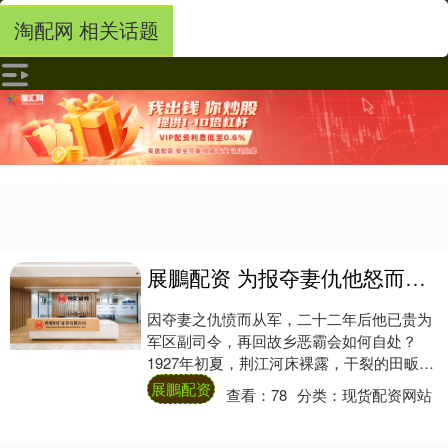
淘配网 相关话题
展鵬配资 为报夺妻仇他怒而参军，22年后成军区副司令返乡，恶霸将有何下场
因夺妻之仇愤而从军，二十二年后他已贵为
军区副司令，再回故乡恶霸会如何自处？
1927年初夏，荆江河床裸露，干裂的田畈像
被火烤过。松滋西北的李家河村连着第三个
展鵬配资
查看：
78
分类：
现货配资网站
月没....