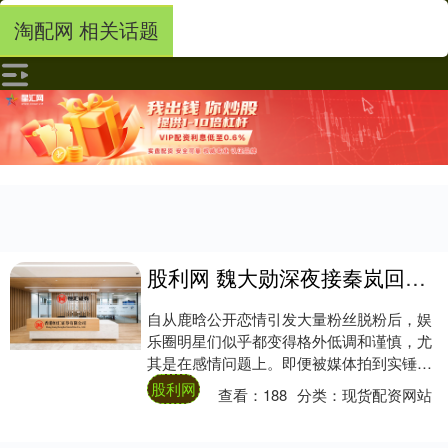
淘配网 相关话题
股利网 魏大勋深夜接秦岚回家，魏爸亲自当司机，感情遭父母反对内幕曝光_宋佳_恋情_消息
自从鹿晗公开恋情引发大量粉丝脱粉后，娱
乐圈明星们似乎都变得格外低调和谨慎，尤
其是在感情问题上。即便被媒体拍到实锤证
据，很多明星也选择“不承认不否认”的态
股利网
查看：
188
分类：
现货配资网站
度，让外....