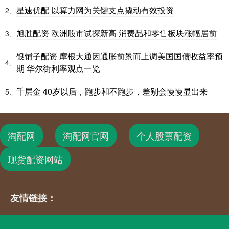
星速优配 以算力网为关键支点撬动有效投资
2、
旭胜配资 欧洲股市试探新高 消费品和零售板块涨幅居前
3、
银铺子配资 摩根大通因通胀前景而上调美国国债收益率预
4、
期 华尔街利率观点一览
千层金 40岁以后，跑步和不跑步，差别会慢慢显出来
5、
淘配网
淘配网官网
个人股票配资
现货配资网站
友情链接：