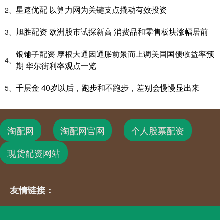
星速优配 以算力网为关键支点撬动有效投资
2、
旭胜配资 欧洲股市试探新高 消费品和零售板块涨幅居前
3、
银铺子配资 摩根大通因通胀前景而上调美国国债收益率预
4、
期 华尔街利率观点一览
千层金 40岁以后，跑步和不跑步，差别会慢慢显出来
5、
淘配网
淘配网官网
个人股票配资
现货配资网站
友情链接：