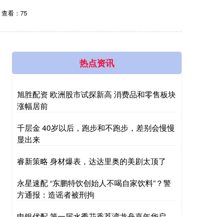
查看：75
热点资讯
旭胜配资 欧洲股市试探新高 消费品和零售板块
涨幅居前
千层金 40岁以后，跑步和不跑步，差别会慢慢
显出来
睿新策略 身材爆表，达达里奥的美剧太顶了
永星速配 “东鹏特饮创始人不喝自家饮料”？警
方通报：造谣者被刑拘
申银优配 第一届水秀花香荔湾龙舟嘉年华启