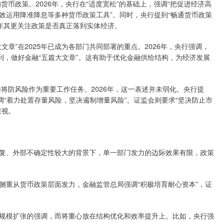
币政策。2026年，央行在“适度宽松”的基础上，强调“把促进经济高
效运用降准降息等多种货币政策工具”。同时，央行提到“畅通货币政策
26年其更关注政策是否真正落到实体经济。
”在2025年已成为各部门共同部署的重点。2026年，央行强调，
到，做好金融“五篇大文章”。这有助于优化金融供给结构，为经济发展
将防风险作为重要工作任务。2026年，这一表述并未弱化。央行提
调“着力处置存量风险，坚决遏制增量风险”。证监会则要求“坚决防止市
重视。
、外部不确定性较大的背景下，单一部门发力的边际效果有限，政策
重从货币政策层面发力，金融监管总局强调“积极培育耐心资本”，证
模扩张的强调，而将重心放在结构优化和效率提升上。比如，央行强