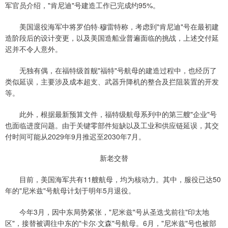
军官员介绍，"肯尼迪"号建造工作已完成约95%。
美国退役海军中将罗伯特·穆雷特称，考虑到"肯尼迪"号在最初建
造阶段后的设计变更，以及美国造船业普遍面临的挑战，上述交付延
迟并不令人意外。
无独有偶，在福特级首舰"福特"号航母的建造过程中，也经历了
类似延误，主要涉及成本超支、武器升降机的整合及拦阻装置的开发
等。
此外，根据最新预算文件，福特级航母系列中的第三艘"企业"号
也面临进度问题。由于关键零部件短缺以及工业和供应链延误，其交
付时间可能从2029年9月推迟至2030年7月。
新老交替
目前，美国海军共有11艘航母，均为核动力。其中，服役已达50
年的"尼米兹"号航母计划于明年5月退役。
今年3月，因中东局势紧张，"尼米兹"号从圣迭戈前往"印太地
区"，接替被调往中东的"卡尔·文森"号航母。6月，"尼米兹"号也被部