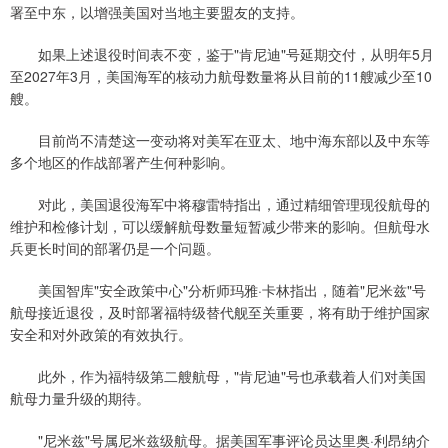
署至中东，以增强美国对当地主要盟友的支持。
如果上述退役时间表不变，鉴于"肯尼迪"号延期交付，从明年5月
至2027年3月，美国海军的核动力航母数量将从目前的11艘减少至10
艘。
目前尚不清楚这一变动将对美军在亚太、地中海东部以及中东等
多个地区的作战部署产生何种影响。
对此，美国退役海军中将穆雷特指出，通过精细管理现役航母的
维护和检修计划，可以缓解航母数量短暂减少带来的影响。但航母水
兵更长时间的部署仍是一个问题。
美国智库"安全政策中心"分析师玛雅·卡林指出，随着"尼米兹"号
航母接近退役，及时部署福特级替代舰至关重要，将有助于维护国家
安全和对外政策的有效执行。
此外，作为福特级第二艘航母，"肯尼迪"号也承载着人们对美国
航母力量升级的期待。
"尼米兹"号属尼米兹级航母。据美国军事评论员达里奥·利昂纳介