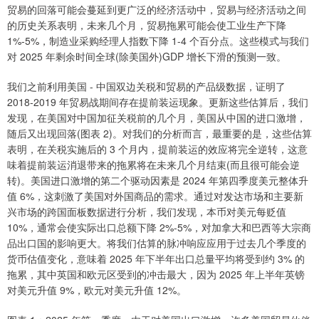
贸易的回落可能会蔓延到更广泛的经济活动中，贸易与经济活动之间
的历史关系表明，未来几个月，贸易拖累可能会使工业生产下降
1%-5%，制造业采购经理人指数下降 1-4 个百分点。这些模式与我们
对 2025 年剩余时间全球(除美国外)GDP 增长下滑的预测一致。
我们之前利用美国 - 中国双边关税和贸易的产品级数据，证明了
2018-2019 年贸易战期间存在提前装运现象。更新这些估算后，我们
发现，在美国对中国加征关税前的几个月，美国从中国的进口激增，
随后又出现回落(图表 2)。对我们的分析而言，最重要的是，这些估算
表明，在关税实施后的 3 个月内，提前装运的效应将完全逆转，这意
味着提前装运消退带来的拖累将在未来几个月结束(而且很可能会逆
转)。美国进口激增的第二个驱动因素是 2024 年第四季度美元整体升
值 6%，这刺激了美国对外国商品的需求。通过对发达市场和主要新
兴市场的跨国面板数据进行分析，我们发现，本币对美元每贬值
10%，通常会使实际出口总额下降 2%-5%，对加拿大和巴西等大宗商
品出口国的影响更大。将我们估算的脉冲响应应用于过去几个季度的
货币估值变化，意味着 2025 年下半年出口总量平均将受到约 3% 的
拖累，其中英国和欧元区受到的冲击最大，因为 2025 年上半年英镑
对美元升值 9%，欧元对美元升值 12%。