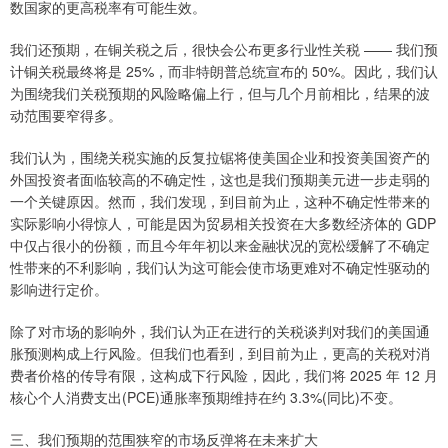
数国家的更高税率有可能生效。
我们还预期，在铜关税之后，很快会公布更多行业性关税 —— 我们预
计铜关税最终将是 25%，而非特朗普总统宣布的 50%。因此，我们认
为围绕我们关税预期的风险略偏上行，但与几个月前相比，结果的波
动范围要窄得多。
我们认为，围绕关税实施的反复拉锯将使美国企业和投资美国资产的
外国投资者面临较高的不确定性，这也是我们预期美元进一步走弱的
一个关键原因。然而，我们发现，到目前为止，这种不确定性带来的
实际影响小得惊人，可能是因为贸易相关投资在大多数经济体的 GDP
中仅占很小的份额，而且今年年初以来金融状况的宽松缓解了不确定
性带来的不利影响，我们认为这可能会使市场更难对不确定性驱动的
影响进行定价。
除了对市场的影响外，我们认为正在进行的关税谈判对我们的美国通
胀预测构成上行风险。但我们也看到，到目前为止，更高的关税对消
费者价格的传导有限，这构成下行风险，因此，我们将 2025 年 12 月
核心个人消费支出(PCE)通胀率预期维持在约 3.3%(同比)不变。
三、我们预期的范围狭窄的市场反弹将在未来扩大