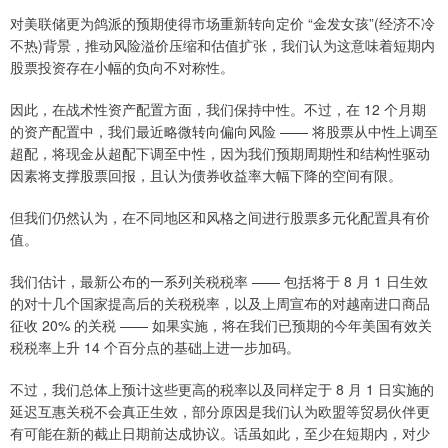
对美联储更为鸽派的预期使得市场重新转向定价 “金发女孩”(经济不冷
不热)背景，推动风险溢价压缩和估值扩张，我们认为这意味着短期内
股票投资存在小幅的负向不对称性。
因此，在战术性资产配置方面，我们保持中性。不过，在 12 个月期
的资产配置中，我们最近略微转向偏向风险 —— 将股票从中性上调至
超配，将现金从超配下调至中性，因为我们预期周期性和结构性驱动
因素将支撑股票回报，且认为债券收益率大幅下降的空间有限。
但我们仍然认为，在不同地区和风格之间进行股票多元化配置具有价
值。
我们估计，最新公布的一系列关税税率 —— 包括将于 8 月 1 日生效
的对十几个国家提高后的关税税率，以及上周宣布的对越南进口商品
征收 20% 的关税 —— 如果实施，将在我们已预期的今年美国有效关
税税率上升 14 个百分点的基础上进一步加码。
不过，我们总体上预计这些更高的税率以及同样定于 8 月 1 日实施的
延迟互惠关税不会真正生效，部分原因是我们认为欧盟等贸易伙伴更
有可能在新的截止日期前达成协议。话虽如此，至少在短期内，对少