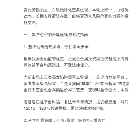
需要警惕的是，白银泡沫化迹象已现。本轮上涨中，白银价
25%，长期支撑逻辑存疑。白银更适合风险承受能力强的投
杆交易。
三、散户必守的合规底线与避坑指南
1. 坚决远离违规渠道，守住本金安全
根据我国金融监管规定，正规贵金属投资渠道仅包括上海黄
保收益平台均属违规，不受法律保护。
当前市场上三类高发陷阱需重点警惕：一是虚假炒金平台，
资者本金极易归零；二是直播间“喊单”，所谓“分析师”诱
金店工艺金包含高额溢价与工艺费，变现时差价巨大，本质
若遭遇违规平台诈骗、非法带单等情况，投资者应第一时间
12315、12378投诉举报，通过法律途径维权。
2. 科学配置策略：仓位+渠道+操作的三重风控