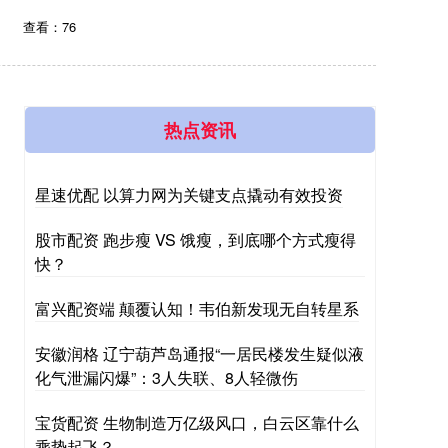
查看：76
热点资讯
星速优配 以算力网为关键支点撬动有效投资
股市配资 跑步瘦 VS 饿瘦，到底哪个方式瘦得
快？
富兴配资端 颠覆认知！韦伯新发现无自转星系
安徽润格 辽宁葫芦岛通报“一居民楼发生疑似液
化气泄漏闪爆”：3人失联、8人轻微伤
宝货配资 生物制造万亿级风口，白云区靠什么
乘势起飞？