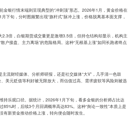
金银行情末端则呈现典型的“冲刺顶”形态。2026年1月，黄金价格在
在1月下旬，分时图频繁出现“旗杆式”脉冲上涨，价格脱离基本面支撑，
2.3倍，白银期货成交量更是激增3.5倍，但持仓结构却显示，机构主
“散户接盘、主力离场”的危险格局。这种“无根基上涨”如同长跑者终点
是主流财经媒体、分析师研报，还是社交媒体“大V”，几乎清一色鼓
购金、美元贬值等利好被无限放大，而估值过高、需求疲软等风险则被选
持乐观口径。据统计，2026年1月下旬，看多金银的分析师占比达
85%时，后续3个月回调概率高达83%。这种“舆论一致性”本质上是
没有新资金推动价格上涨，转向便会随时发生。