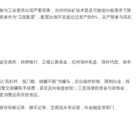
格与工业需求出现严重背离，光伏钙钛矿技术普及可能使白银需求下降
资者作为“卫星配置”，配置比例不宜超过总资产的5%，且严禁参与高杠
金交易所、持牌银行、正规公募基金，任何场外私盘、境外代投、保本
以“高杠杆、低门槛、稳赚不赔”为噱头，后台操控价格、限制出金，投
导频繁交易赚取手续费，甚至反向操盘收割；三是混淆投资金与首饰金，
是消费品而非投资品。
留存转账记录、聊天记录、交易流水等证据，向金融监管部门、