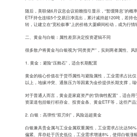
随后，美联储6月议息会议前瞻指引显示，“暂缓降息”的概
ETF持仓连续5个交易日净流出，累计减持超120吨，若持
转，让建立在“宽松叙事”上的价格大厦瞬间松动，成为行情
二、黄金与白银：属性差异决定投资逻辑不同
很多散户将黄金与白银视为“同类资产”，实则两者属性、
1. 黄金：避险“压舱石”，适合长期配置
黄金的核心价值在于货币属性与避险属性，工业需求占比仅1
以上，地缘冲突、通胀压力等因素为金价提供长期支撑，瑞银预
对于普通人而言，黄金是家庭资产的“防御性配置”，适合用
资渠道包括银行积存金、投资金条、黄金ETF等，这些产
2. 白银：高弹性“双刃剑”，风险远超黄金
白银兼具贵金属与工业金属双重属性，工业需求占比达56%
偏紧、库存处于历史低位，工业需求增速8%，使得白银涨