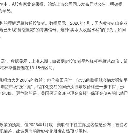
情中，A股多家黄金采掘、冶炼上市公司同步发布异动公告，明确提
为罕见。
的理解远超普通投资者。数据显示，2026年1月，国内黄金矿山企业
端已出现“价涨量减”的背离信号。这种“卖水人收起水桶”的行为，如同
。
器”。数据显示，上涨末期，白银期货投资者平均杠杆率超过20倍，部
杆率也普遍在15-18倍区间。
的涨幅放大为200%的收益；但价格回调时，仅5%的跌幅就会触发强制平
发白银期货市场“强平潮”，程序化交易的同步执行导致价格进一步下探，形
超本金3倍。更危险的是，美国保证金账户现金余额与保证金债务的比值已
策的预期。但2026年1月底，美联储下任主席提名信息公布，被提名
”出现偏差，政策风向的微妙变化引发市场预期重构。