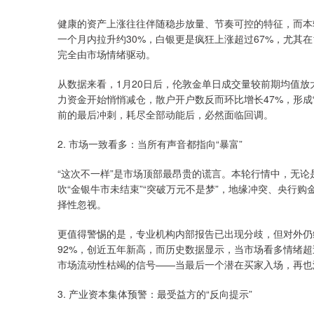
健康的资产上涨往往伴随稳步放量、节奏可控的特征，而本轮
一个月内拉升约30%，白银更是疯狂上涨超过67%，尤其
完全由市场情绪驱动。
从数据来看，1月20日后，伦敦金单日成交量较前期均值放大
力资金开始悄悄减仓，散户开户数反而环比增长47%，形成
前的最后冲刺，耗尽全部动能后，必然面临回调。
2. 市场一致看多：当所有声音都指向“暴富”
“这次不一样”是市场顶部最昂贵的谎言。本轮行情中，无论
吹“金银牛市未结束”“突破万元不是梦”，地缘冲突、央行
择性忽视。
更值得警惕的是，专业机构内部报告已出现分歧，但对外仍维
92%，创近五年新高，而历史数据显示，当市场看多情绪超过
市场流动性枯竭的信号——当最后一个潜在买家入场，再也
3. 产业资本集体预警：最受益方的“反向提示”