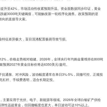
率提升至42%，市场流动性收紧预期升温。资金面数据同步印证，黄金
仓跌破3000吨关键阈值，可能触发新一轮程序化抛售。政策预期的逆
转向的直接导火索。
风险特征差异极大，盲目混淆配置极易导致亏损。
2%，价格走势相对稳健。2026年，全球央行年均购金量维持在800吨
测2027年黄金目标价将达6350美元/盎司。
于抗通胀、对冲风险，波动幅度通常在单日3%-5%，回撤可控。正规投
品无杠杆、手续费透明，适合长期定投。
，主要应用于光伏、电子、新能源等领域。2026年全球白银矿产供给
幅弹性远超黄金，但回撤幅度也更大，单日波动可达10%以上。