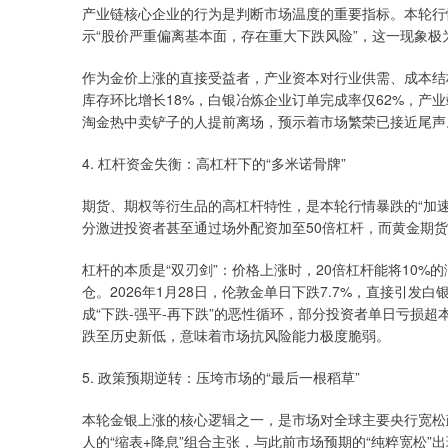
产业链核心企业的行为是判断市场温度的重要指标。本轮行
示“股价严重偏离基本面，存在重大下跌风险”，这一现象极
作为金价上涨的直接受益者，产业资本对行业供需、成本结构
库存环比增长18%，白银冶炼企业订单完成率仅62%，产业
淘金热中卖铲子的人提前离场，预示着市场繁荣已接近尾声
4. 杠杆资金失衡：高杠杆下的“多米诺骨牌”
期货、期权等衍生品的高杠杆特性，是本轮行情暴跌的“加速
分激进投资者甚至通过场外配资加至50倍杠杆，而黄金期货杠
杠杆的本质是“双刃剑”：价格上涨时，20倍杠杆能将10%
仓。2026年1月28日，伦敦金单日下跌7.7%，直接引
成“下跌-强平-再下跌”的恶性循环，部分投资者单日亏损
跌至历史新低，意味着市场抗风险能力极度脆弱。
5. 政策预期逆转：压垮市场的“最后一根稻草”
本轮金银上涨的核心逻辑之一，是市场对全球主要央行宽松政
人的“缩表+降息”组合主张，与此前市场预期的“纯粹宽松