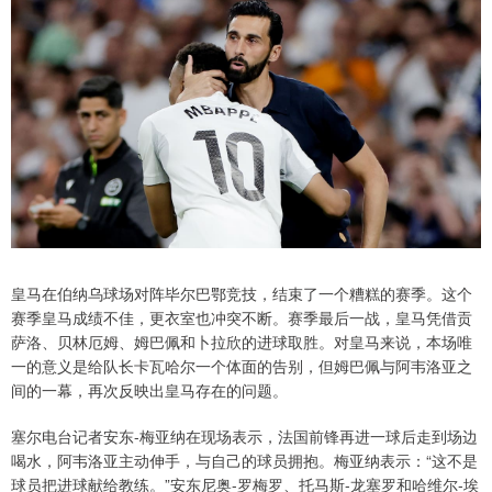
皇马在伯纳乌球场对阵毕尔巴鄂竞技，结束了一个糟糕的赛季。这个
赛季皇马成绩不佳，更衣室也冲突不断。赛季最后一战，皇马凭借贡
萨洛、贝林厄姆、姆巴佩和卜拉欣的进球取胜。对皇马来说，本场唯
一的意义是给队长卡瓦哈尔一个体面的告别，但姆巴佩与阿韦洛亚之
间的一幕，再次反映出皇马存在的问题。
塞尔电台记者安东-梅亚纳在现场表示，法国前锋再进一球后走到场边
喝水，阿韦洛亚主动伸手，与自己的球员拥抱。梅亚纳表示：“这不是
球员把进球献给教练。”安东尼奥-罗梅罗、托马斯-龙塞罗和哈维尔-埃