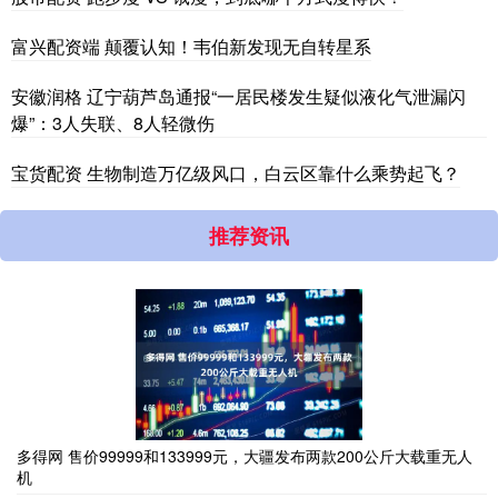
富兴配资端 颠覆认知！韦伯新发现无自转星系
安徽润格 辽宁葫芦岛通报“一居民楼发生疑似液化气泄漏闪
爆”：3人失联、8人轻微伤
宝货配资 生物制造万亿级风口，白云区靠什么乘势起飞？
推荐资讯
多得网 售价99999和133999元，大疆发布两款200公斤大载重无人
机