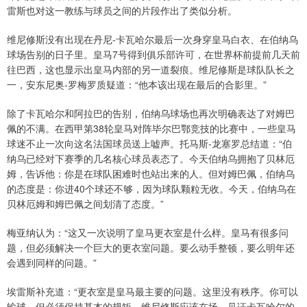
雷斯也对这一教练与球员之间的片段作出了类似分析。
维尼修斯没有出现在丹尼-卡瓦哈尔最后一次身穿皇马白衣、在伯纳乌
球场告别的日子里。皇马7号得到俱乐部许可，在世界杯前提前几天前
往巴西，这也显示出皇马内部的另一道裂痕。维尼修斯是球队队长之
一，安东尼奥-罗梅罗质疑道：“他本该出现在最后的合影里。”
除了卡瓦哈尔和阿拉巴的告别，伯纳乌球场也再次明确表达了对姆巴
佩的不满。在西甲第38轮皇马对阵毕尔巴鄂竞技的比赛中，一些皇马
球迷不止一次向这名法国球员送上嘘声。托马斯-龙塞罗总结道：“伯
纳乌已经对下赛季的几名核心球员表态了。今天伯纳乌拥抱了贝林厄
姆，告诉他：你是在球队困难时也站出来的人。但对姆巴佩，伯纳乌
的态度是：你进40个球还不够，因为球队颗粒无收。今天，伯纳乌在
贝林厄姆和姆巴佩之间划清了态度。”
梅亚纳认为：“这又一次说明了皇马更衣室是什么样。皇马有很多问
题，但必须解决一个巨大的更衣室问题。要么动手整顿，要么明年还
会遇到同样的问题。”
埃雷斯补充道：“更衣室是皇马最主要的问题。这里没有秩序。你可以
输球，但必须保持基本的规矩。维尼修斯应该在场，见证卡瓦哈尔的